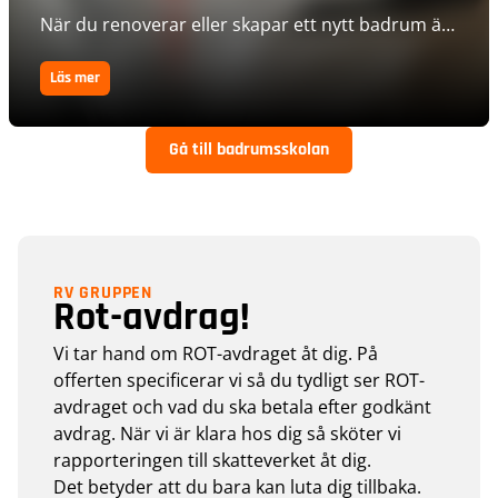
När du renoverar eller skapar ett nytt badrum är
det lätt att bli överväldigad av alla val
Läs mer
Gå till badrumsskolan
RV GRUPPEN
Rot-avdrag!
Vi tar hand om ROT-avdraget åt dig. På
offerten specificerar vi så du tydligt ser ROT-
avdraget och vad du ska betala efter godkänt
avdrag. När vi är klara hos dig så sköter vi
rapporteringen till skatteverket åt dig.
Det betyder att du bara kan luta dig tillbaka.