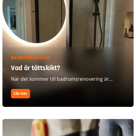
BADRUMSSKOLAN
Vad är tättskikt?
När det kommer till badrumsrenovering är
tätskiktet en av de mest avgörande delarna av
hela processen.
Läs mer