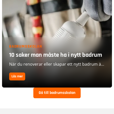
BADRUMSSKOLAN
10 saker man måste ha i nytt badrum
När du renoverar eller skapar ett nytt badrum är
det lätt att bli överväldigad av alla val
Läs mer
Gå till badrumsskolan