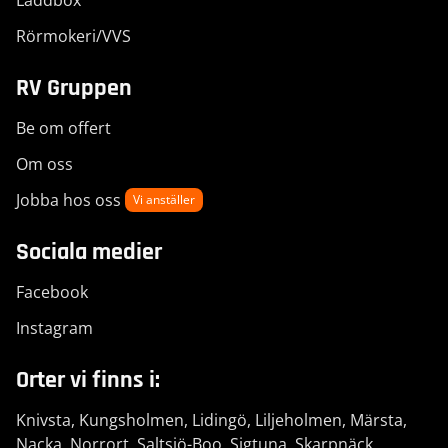
Laddbox
Rörmokeri/VVS
RV Gruppen
Be om offert
Om oss
Jobba hos oss
Vi anställer
Sociala medier
Facebook
Instagram
Orter vi finns i:
Knivsta
,
Kungsholmen
,
Lidingö
,
Liljeholmen
,
Märsta
,
Nacka
,
Norrort
,
Saltsjö-Boo
,
Sigtuna
,
Skarpnäck
,