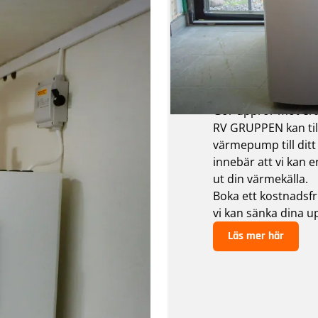
VÄRMEPUMPAR
Värmepum
Gör uppror mot er
RV GRUPPEN kan ti
värmepump till ditt 
innebär att vi kan e
ut din värmekälla.
Boka ett kostnadsfr
vi kan sänka dina 
Läs mer här