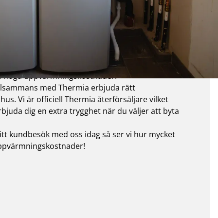
p i Vasastan
a höga uppvärmningskostnader!
llsammans med Thermia erbjuda rätt
hus. Vi är officiell Thermia återförsäljare vilket
rbjuda dig en extra trygghet när du väljer att byta
itt kundbesök med oss idag så ser vi hur mycket
uppvärmningskostnader!