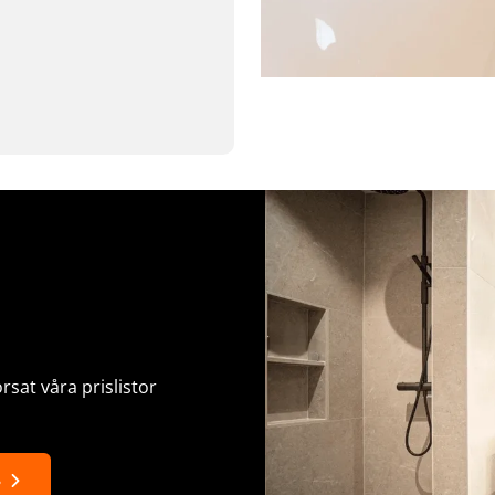
sat våra prislistor
s