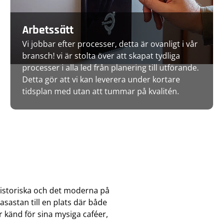
Arbetssätt
Vi jobbar efter processer, detta är ovanligt i vår
bransch! vi är stolta över att skapat tydliga
processer i alla led från planering till utförande.
Detta gör att vi kan leverera under kortare
tidsplan med utan att tummar på kvalitén.
historiska och det moderna på
asastan till en plats där både
 känd för sina mysiga caféer,