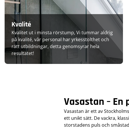
Kvalité
Kvalitet ut i minsta rörstump, Vi tummar aldrig
på kvalité, vår personal har yrkesstolthet och
rätt utbildningar, detta genomsyrar hela
resultatet!
Vasastan – En 
Vasastan är ett av Stockholms
ett unikt sätt. De vackra, kla
storstadens puls och småstade