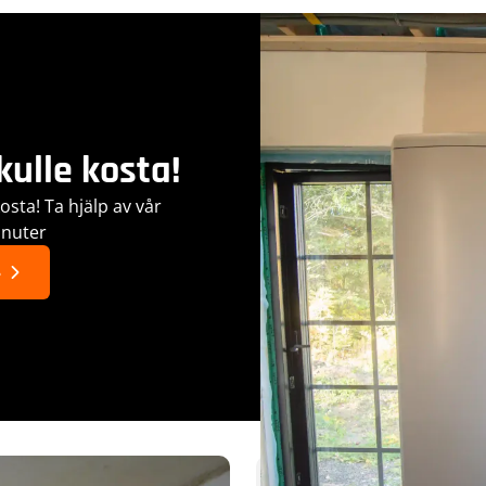
ulle kosta!
sta! Ta hjälp av vår
inuter
s