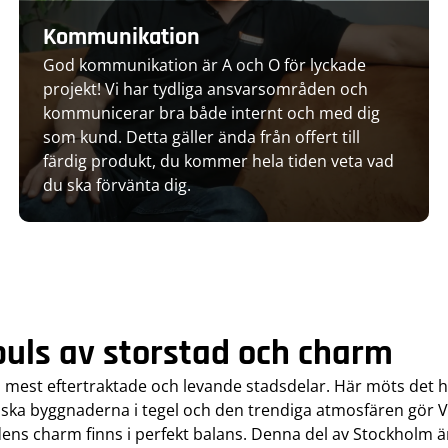
Kommunikation
God kommunikation är A och O för lyckade
projekt! Vi har tydliga ansvarsområden och
kommunicerar bra både internt och med dig
som kund. Detta gäller ända från offert till
färdig produkt, du kommer hela tiden veta vad
du ska förvänta dig.
puls av storstad och charm
 mest eftertraktade och levande stadsdelar. Här möts det 
ssiska byggnaderna i tegel och den trendiga atmosfären gör V
ns charm finns i perfekt balans. Denna del av Stockholm är