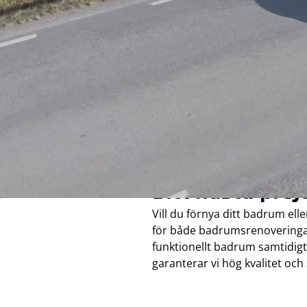
Utbytes vär
VI ÄR EXPERTER I VASASTAN
Ditt nästa proj
Vill du förnya ditt badrum ell
för både badrumsrenoveringar
funktionellt badrum samtidigt 
garanterar vi hög kvalitet och 